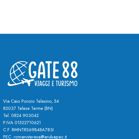
Via Caio Ponzio Telesino, 54
82037 Telese Terme (BN
)
Tel. 0824 903042
P.IVA 01522710621
C.F. RMNTRS69B48A783I
PEC:
romanoteresa@arubapec.it