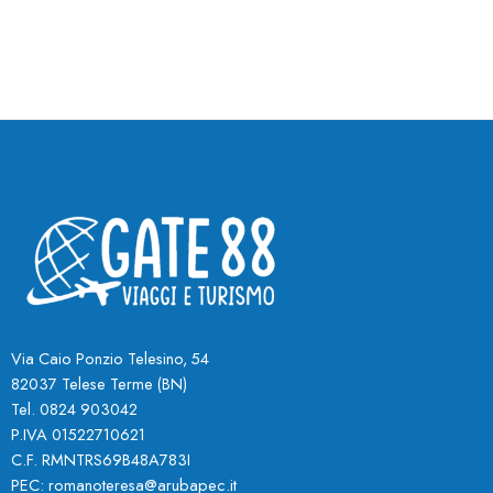
Via Caio Ponzio Telesino, 54
82037 Telese Terme (BN
)
Tel. 0824 903042
P.IVA 01522710621
C.F. RMNTRS69B48A783I
PEC:
romanoteresa@arubapec.it