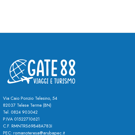
Via Caio Ponzio Telesino, 54
82037 Telese Terme (BN
)
Tel. 0824 903042
P.IVA 01522710621
C.F. RMNTRS69B48A783I
PEC:
romanoteresa@arubapec.it