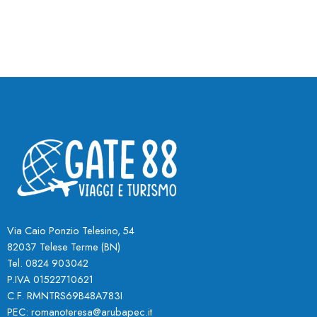
Via Caio Ponzio Telesino, 54
82037 Telese Terme (BN
)
Tel. 0824 903042
P.IVA 01522710621
C.F. RMNTRS69B48A783I
PEC:
romanoteresa@arubapec.it