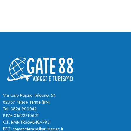
Via Caio Ponzio Telesino, 54
82037 Telese Terme (BN
)
Tel. 0824 903042
P.IVA 01522710621
C.F. RMNTRS69B48A783I
PEC:
romanoteresa@arubapec.it