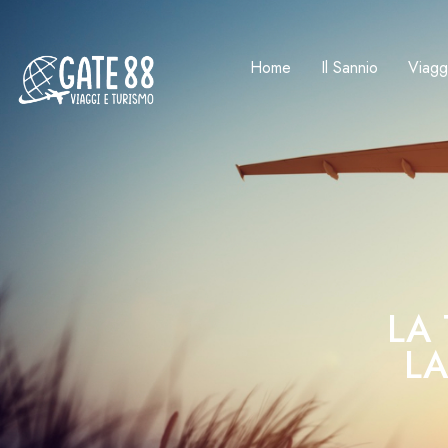
Home
Il Sannio
Viagg
LA
LA