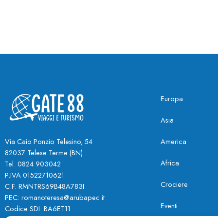
Europa
Asia
America
Via Caio Ponzio Telesino, 54
82037 Telese Terme (BN
)
Africa
Tel. 0824 903042
P.IVA 01522710621
Crociere
C.F. RMNTRS69B48A783I
PEC:
romanoteresa@arubapec.it
Eventi
Codice SDI: BA6ET11