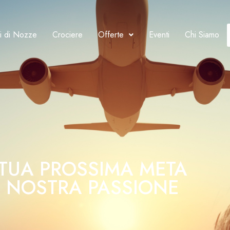
i di Nozze
Crociere
Offerte
Eventi
Chi Siamo
 TUA PROSSIMA META
 NOSTRA PASSIONE